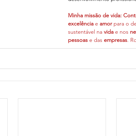
Minha missão de vida: Contr
excelência
 e 
amor
 para o d
sustentável na 
vida
 e nos 
ne
pessoas
 e das 
empresas
. R