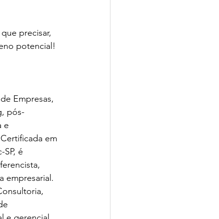
que precisar, 
leno potencial! 
de Empresas, 
, pós-
 e 
ertificada em 
-SP, é 
ferencista, 
a empresarial. 
onsultoria, 
de 
 e gerencial. 