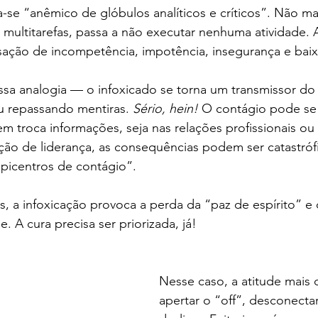
a-se “anêmico de glóbulos analíticos e críticos”. Não ma
multitarefas, passa a não executar nenhuma atividade. A
sação de incompetência, impotência, insegurança e baix
a analogia — o infoxicado se torna um transmissor do “
 repassando mentiras. 
Sério, hein!
 O contágio pode se p
 troca informações, seja nas relações profissionais ou 
ão de liderança, as consequências podem ser catastrófi
picentros de contágio”.
, a infoxicação provoca a perda da “paz de espírito” e 
. A cura precisa ser priorizada, já! 
Nesse caso, a atitude mais 
apertar o “off”, desconectar,