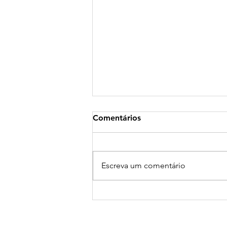
Comentários
Escreva um comentário
Cyclos lança programa de
mentoria comportamental
on-line e ao vivo: “A chave