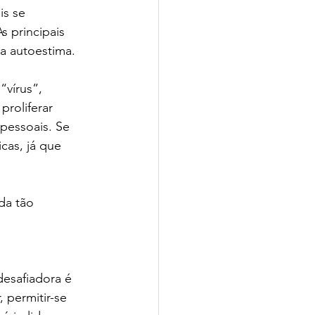
is se 
s principais 
a autoestima. 
vírus”, 
roliferar 
pessoais. Se 
cas, já que 
da tão 
desafiadora é 
 permitir-se 