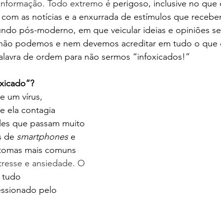
informação. Todo extremo é 
perigoso, inclusive no que 
com as notícias e a enxurrada de estímulos que recebe
undo pós-moderno, em que veicular ideias e opiniões se
 não podemos e nem devemos acreditar em tudo o que 
 palavra de ordem para não sermos “infoxicados!” 
oxicado”?
e um vírus, 
e ela contagia 
les que passam muito 
s de 
smartphones
 e
ntomas mais comuns 
tresse e ansiedade. O 
 tudo 
essionado pelo 