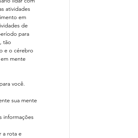
sário lidar com 
as atividades 
timento em 
ividades de 
período para 
 tão 
o e o cérebro 
r em mente 
para você.
ente sua mente 
s informações 
 a rota e 