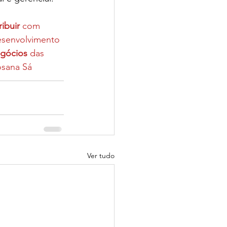
ibuir
 com 
esenvolvimento 
gócios
 das 
osana Sá
Ver tudo