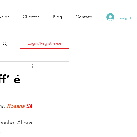
yclos
Clientes
Blog
Contato
Login
Login/Registre-se
f’ é
r: 
Rosana 
Sá
panhol Alfons 
 