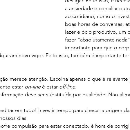
desligar. Feito isso, é neces
a ansiedade e conciliar outr
ao cotidiano, como o inves
boas horas de conversas, at
lazer e ócio produtivo, um 
fazer “absolutamente nada”,
importante para que o corp
dquiram novo vigor. Feito isso, também é importante te
ção merece atenção. Escolha apenas o que é relevante 
anto estar 
on-line
 é estar 
off-line
.
nformação deve ser substituída por qualidade. Não alim
editar em tudo! Investir tempo para checar a origem da
nossos dias. 
ofre compulsão para estar conectado, é hora de corrigir