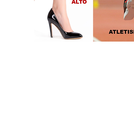
 e Gerencial LTDA
61