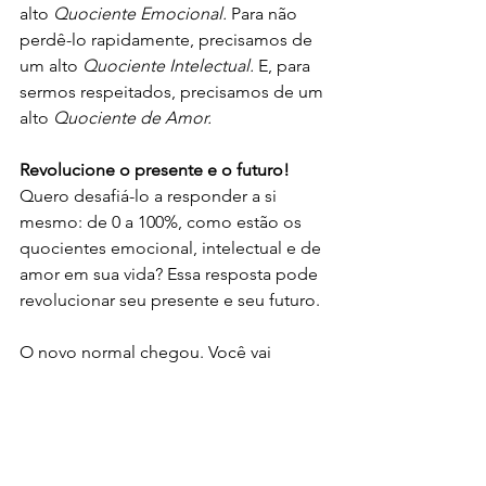
alto 
Quociente Emocional. 
Para não 
perdê-lo rapidamente, precisamos de 
um alto 
Quociente Intelectual.
 E, para 
sermos respeitados, precisamos de um 
alto 
Quociente de Amor.
Revolucione o presente e o futuro!
Quero desafiá-lo a responder a si 
mesmo: de 0 a 100%, como estão os 
quocientes emocional, intelectual e de 
amor em sua vida? Essa resposta pode 
revolucionar seu presente e seu futuro.
O novo normal chegou. Você vai 
congelar? Vai fugir? Ou vai encontrar 
maneiras criativas para construir um 
amanhã melhor? Estou certa de que 
tomará a decisão certa. 
A equipe da Cyclos e eu queremos 