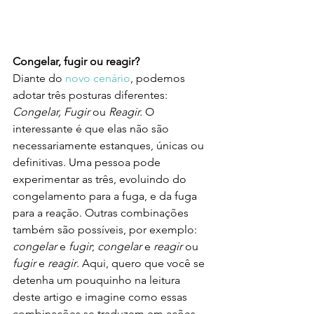
Congelar, fugir ou reagir?
Diante do 
novo cenário
, 
podemos 
adotar três posturas diferentes: 
Congelar, Fugir 
ou 
Reagir.
 O 
interessante é que elas não são 
necessariamente estanques, únicas ou 
definitivas. Uma pessoa pode 
experimentar as três, evoluindo do 
congelamento para a fuga, e da fuga 
para a reação. Outras combinações 
também são possíveis, por exemplo: 
congelar
 e
 fugir
; 
congelar 
e 
reagir 
ou
fugir
 e
 reagir
. Aqui, quero que você se 
detenha um pouquinho na leitura 
deste artigo e imagine como essas 
combinações se traduzem em ações 